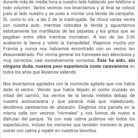
durante más de media hora a nuestro lado hablando por teléfono a
todo volumen. Varios vecinos nos levantamos y al final se colocó
justo al lado nuestro y se puso a montar una tienda de campaña.
Sí, como lo oís. a las 2 de la madrugada. Se chocó varias veces
con nuestra auto, mientras colocaba la tienda y aguantamos
estoicamente los martillazos de las piquetas y los gritos que se
pegaban entre ellos mientras montaban. A eso de las 3:30
acabaron la faena y volvió la tranquilidad. Viajamos mucho por
Francia y nunca nos habíamos encontrado con un vecino tan
desconsiderado. Por norma general los franceses son silenciosos y
muy correctos, casi excesivamente correctos.
Esta ha sido, sin
ninguna duda, nuestra peor experiencia como caravaneros
en
todos los años que llevamos saliendo.
Nos levantamos agotados con la nochecita agitada que nos había
dado el vecino. Viendo que había dejado el coche cruzado en
mitad del camino, los vientos de la tienda metidos debajo de
nuestra autocaravana y que parecía más que maleducado,
decidimos cambiarnos de ubicación. Elegimos otra parcela en la
misma calle con vecinos "normales" y nos fuimos de nuevo a
disfrutar del parque. Ya con más calma pudimos ver todos los
espectáculos, incluso los menores que también merecen la pena,
comer con calma y repetir en nuestros favoritos.