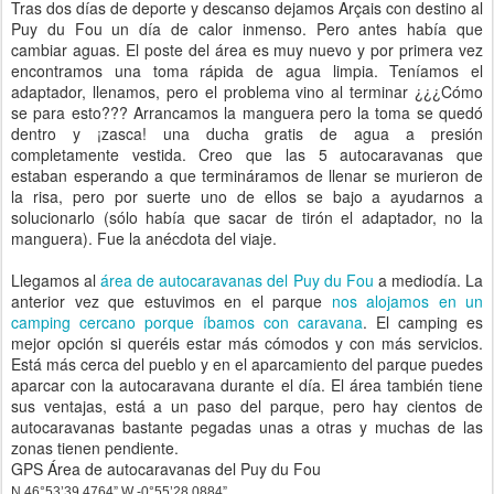
Tras dos días de deporte y descanso dejamos Arçais con destino al
Puy du Fou un día de calor inmenso. Pero antes había que
cambiar aguas. El poste del área es muy nuevo y por primera vez
encontramos una toma rápida de agua limpia. Teníamos el
adaptador, llenamos, pero el problema vino al terminar ¿¿¿Cómo
se para esto??? Arrancamos la manguera pero la toma se quedó
dentro y ¡zasca! una ducha gratis de agua a presión
completamente vestida. Creo que las 5 autocaravanas que
estaban esperando a que termináramos de llenar se murieron de
la risa, pero por suerte uno de ellos se bajo a ayudarnos a
solucionarlo (sólo había que sacar de tirón el adaptador, no la
manguera). Fue la anécdota del viaje.
Llegamos al
área de autocaravanas del Puy du Fou
a mediodía. La
anterior vez que estuvimos en el parque
nos alojamos en un
camping cercano porque íbamos con caravana
. El camping es
mejor opción si queréis estar más cómodos y con más servicios.
Está más cerca del pueblo y en el aparcamiento del parque puedes
aparcar con la autocaravana durante el día. El área también tiene
sus ventajas, está a un paso del parque, pero hay cientos de
autocaravanas bastante pegadas unas a otras y muchas de las
zonas tienen pendiente.
GPS Área de autocaravanas del Puy du Fou
N 46°53’39.4764” W -0°55’28.0884”