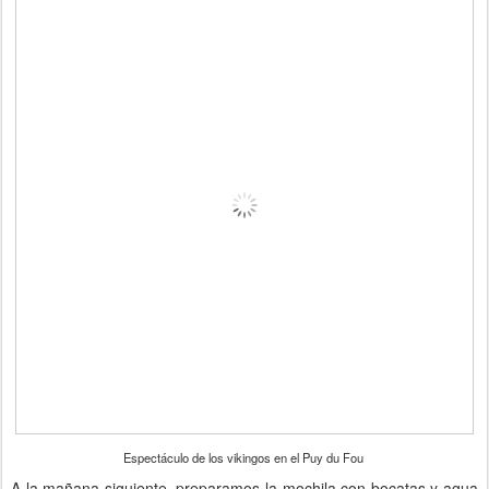
Espectáculo de los vikingos en el Puy du Fou
A la mañana siguiente, preparamos la mochila con bocatas y agua