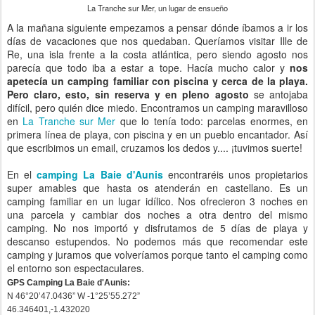
La Tranche sur Mer, un lugar de ensueño
A la mañana siguiente empezamos a pensar dónde íbamos a ir los
días de vacaciones que nos quedaban. Queríamos visitar Ille de
Re, una isla frente a la costa atlántica, pero siendo agosto nos
parecía que todo iba a estar a tope. Hacía mucho calor y
nos
apetecía un camping familiar con piscina y cerca de la playa.
Pero claro, esto, sin reserva y en pleno agosto
se antojaba
difícil, pero quién dice miedo. Encontramos un camping maravilloso
en
La Tranche sur Mer
que lo tenía todo: parcelas enormes, en
primera línea de playa, con piscina y en un pueblo encantador. Así
que escribimos un email, cruzamos los dedos y.... ¡tuvimos suerte!
En el
camping La Baie d'Aunis
encontraréis unos propietarios
super amables que hasta os atenderán en castellano. Es un
camping familiar en un lugar idílico. Nos ofrecieron 3 noches en
una parcela y cambiar dos noches a otra dentro del mismo
camping. No nos importó y disfrutamos de 5 días de playa y
descanso estupendos. No podemos más que recomendar este
camping y juramos que volveríamos porque tanto el camping como
el entorno son espectaculares.
GPS Camping La Baie d'Aunis:
N 46°20’47.0436” W -1°25’55.272”
46.346401
,
-1.432020