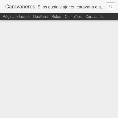
Caravaneros
Si os gusta viajar en caravana o autocaravana, aquí encontraréis nuestras rutas, destinos, viajes y campings favoritos y también consejos y bricos para caravaneros
Página principal
Destinos
Rutas
Con niños
Caravanas